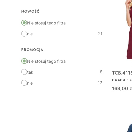
NOWOŚĆ
Nie stosuj tego filtra
21
nie
PROMOCJA
Nie stosuj tego filtra
8
TCB.4115
tak
nocna - 
13
nie
169,00 z