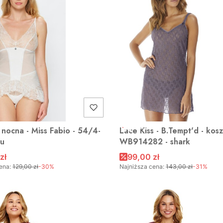
A
OKAZJA
 nocna - Miss Fabio - 54/4-
Lace Kiss - B.Tempt'd - kos
ru
WB914282 - shark
zł
99,00 zł
ena:
129,00 zł
-30%
Najniższa cena:
143,00 zł
-31%