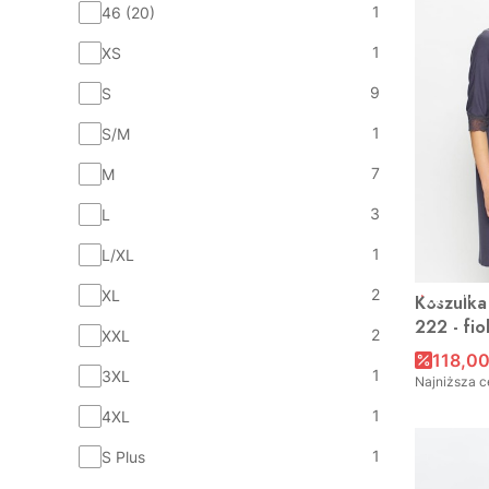
1
46 (20)
1
XS
9
S
1
S/M
7
M
3
L
1
L/XL
2
XL
OKAZJ
Koszulka
222 - fio
2
XXL
118,00
1
3XL
Najniższa c
1
4XL
1
S Plus