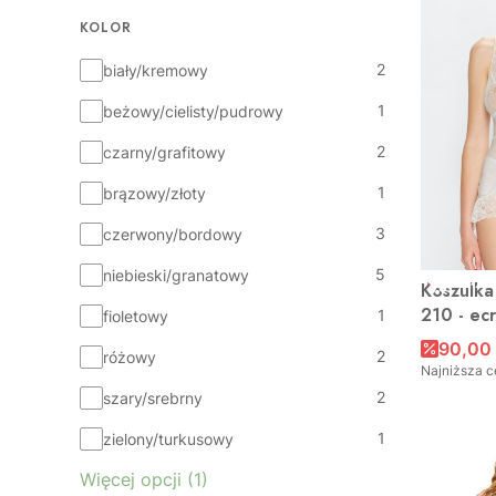
KOLOR
Kolor
2
biały/kremowy
1
beżowy/cielisty/pudrowy
2
czarny/grafitowy
1
brązowy/złoty
3
czerwony/bordowy
5
niebieski/granatowy
OKAZJ
Koszulka
210 - ec
1
fioletowy
90,00 
2
różowy
Najniższa c
2
szary/srebrny
1
zielony/turkusowy
Więcej opcji (1)