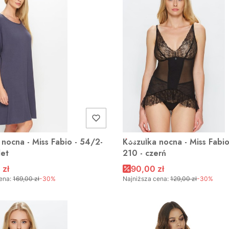
A
OKAZJA
 nocna - Miss Fabio - 54/2-
Koszulka nocna - Miss Fabi
let
210 - czerń
 zł
90,00 zł
ena:
169,00 zł
-30%
Najniższa cena:
129,00 zł
-30%