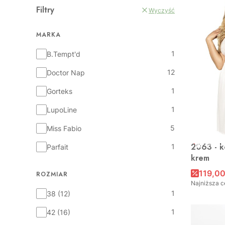
Filtry
Wyczyść
MARKA
Marka
1
B.Tempt'd
12
Doctor Nap
1
Gorteks
1
LupoLine
5
Miss Fabio
OKAZJ
2063 - k
1
Parfait
krem
119,00
ROZMIAR
Najniższa c
Rozmiar
1
38 (12)
1
42 (16)