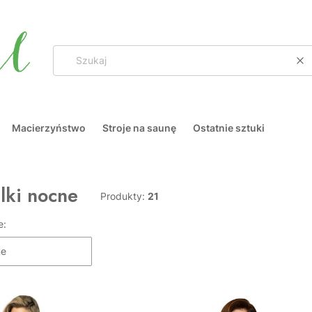
Wy
Macierzyństwo
Stroje na saunę
Ostatnie sztuki
lki nocne
Produkty:
21
e:
ne