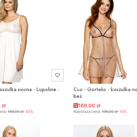
A
OKAZJA
oszulka nocna - Lupoline -
Clio - Gorteks - koszulka n
beż
 zł
169,00 zł
ena:
169,00 zł
-30%
Najniższa cena:
199,00 zł
-15%