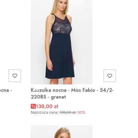
OKAZJA
ocna -
Koszulka nocna - Miss Fabio - 54/2-
220BS - granat
139,00 zł
Najniższa cena:
199,00 zł
-30%