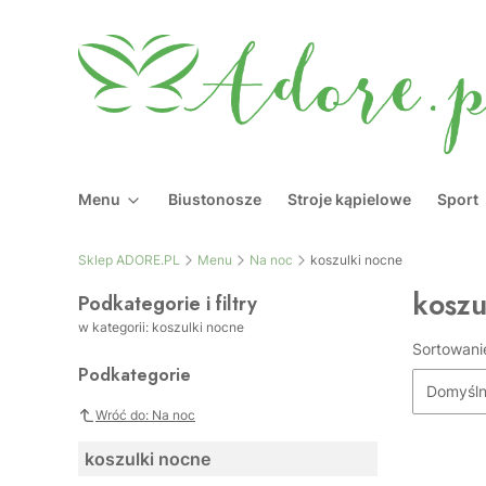
Menu
Biustonosze
Stroje kąpielowe
Sport
Sklep ADORE.PL
Menu
Na noc
koszulki nocne
koszu
Podkategorie i filtry
w kategorii: koszulki nocne
Sortowani
Podkategorie
Domyśl
Wróć do: Na noc
koszulki nocne