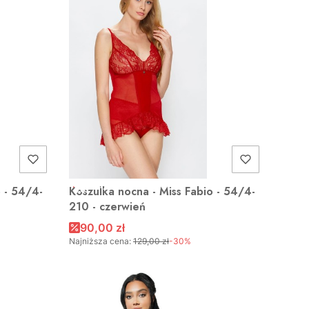
OKAZJA
o - 54/4-
Koszulka nocna - Miss Fabio - 54/4-
210 - czerwień
90,00 zł
Najniższa cena:
129,00 zł
-30%