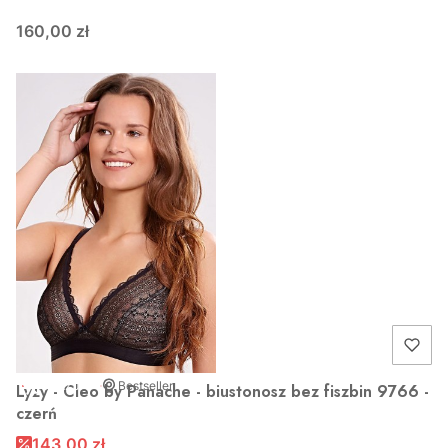
160,00 zł
OKAZJA
Bestseller
Lyzy - Cleo by Panache - biustonosz bez fiszbin 9766 -
czerń
143,00 zł