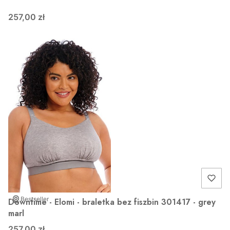
257,00 zł
Bestseller
Downtime - Elomi - braletka bez fiszbin 301417 - grey
marl
257,00 zł