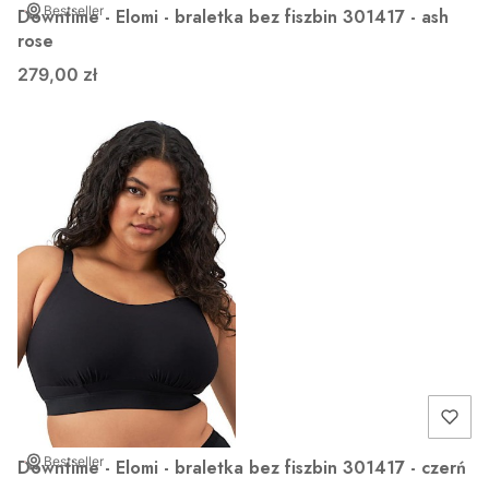
Bestseller
Downtime - Elomi - braletka bez fiszbin 301417 - ash
rose
279,00 zł
Bestseller
Downtime - Elomi - braletka bez fiszbin 301417 - czerń