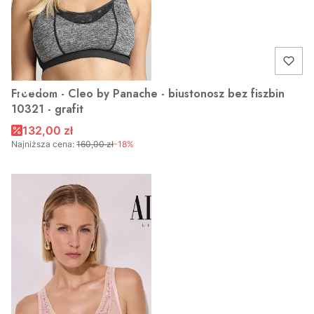
OKAZJA
Freedom - Cleo by Panache - biustonosz bez fiszbin
10321 - grafit
132,00 zł
Najniższa cena:
160,00 zł
-18%