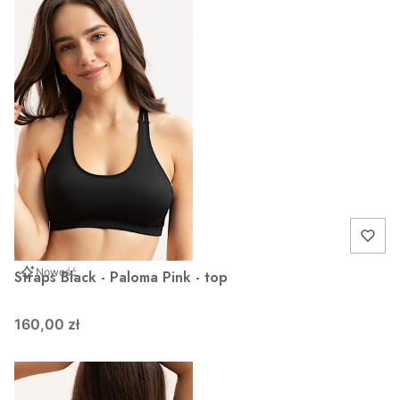
Nowość
Straps Black - Paloma Pink - top
160,00 zł