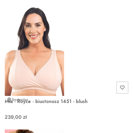
Bestseller
Mia - Royce - biustonosz 1451 - blush
239,00 zł