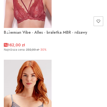
OKAZJA
Bohemian Vibe - Alles - braletka MBR - rdzawy
162,00 zł
Najniższa cena:
232,00 zł
-30%