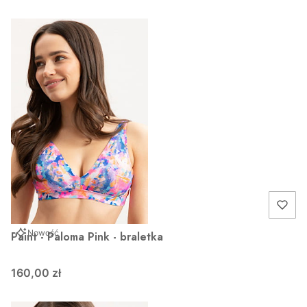
Nowość
Paint - Paloma Pink - braletka
160,00 zł