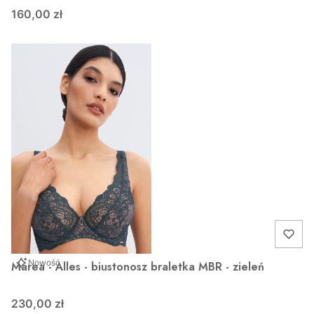
160,00 zł
Nowość
Marea - Alles - biustonosz braletka MBR - zieleń
230,00 zł