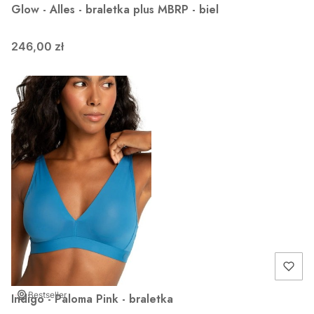
Glow - Alles - braletka plus MBRP - biel
246,00 zł
Bestseller
Indigo - Paloma Pink - braletka