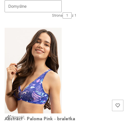
Domyślne
Strona
z 1
Nowość
Abstract - Paloma Pink - braletka