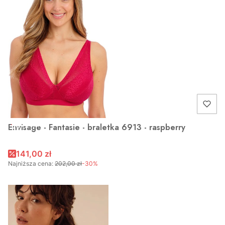
OKAZJA
Envisage - Fantasie - braletka 6913 - raspberry
141,00 zł
Najniższa cena:
202,00 zł
-30%