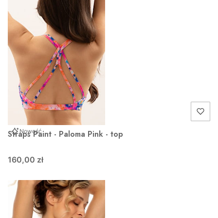
Nowość
Straps Paint - Paloma Pink - top
160,00 zł