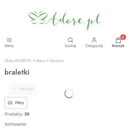
Produkt
Otwórz wyszukiwarkę
Menu
Szukaj
Zaloguj się
Koszyk
Sklep ADORE.PL
Menu
Na biust
braletki
Na biust
Filtry
Produkty:
39
Sortowanie: