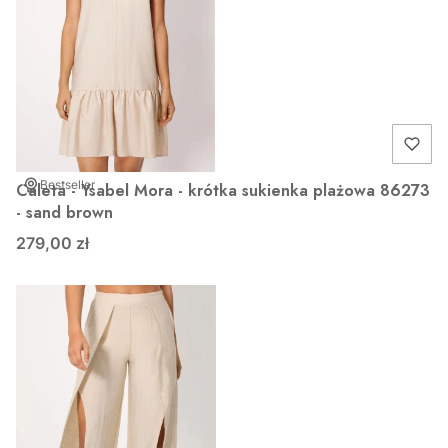
Bestseller
Caleta - Ysabel Mora - krótka sukienka plażowa 86273
- sand brown
279,00 zł