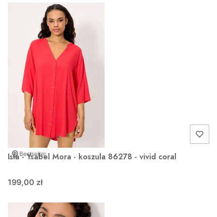
Bestseller
Isla - Ysabel Mora - koszula 86278 - vivid coral
199,00 zł