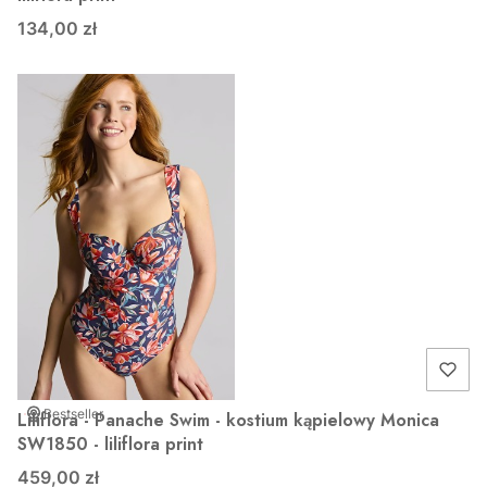
134,00 zł
Bestseller
Liliflora - Panache Swim - kostium kąpielowy Monica
SW1850 - liliflora print
459,00 zł