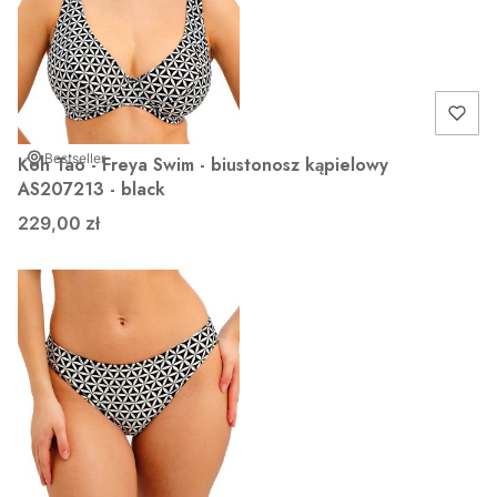
Bestseller
Koh Tao - Freya Swim - biustonosz kąpielowy
AS207213 - black
229,00 zł