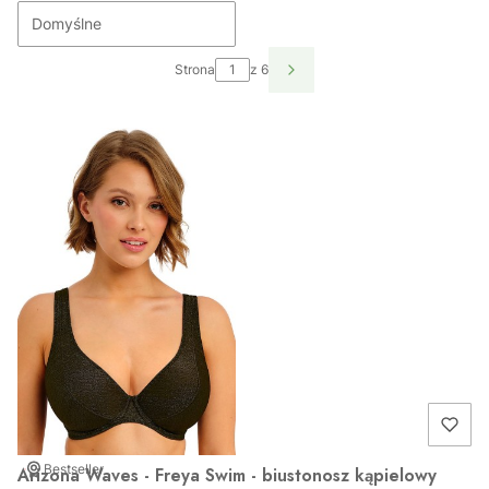
Domyślne
Strona
z 6
Bestseller
Arizona Waves - Freya Swim - biustonosz kąpielowy