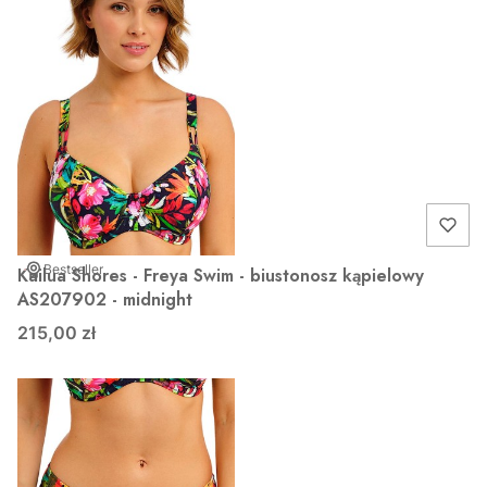
Bestseller
Kailua Shores - Freya Swim - biustonosz kąpielowy
AS207902 - midnight
215,00 zł