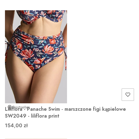
Bestseller
Liliflora - Panache Swim - marszczone figi kąpielowe
SW2049 - liliflora print
154,00 zł