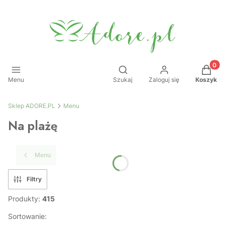
Produkt
Otwórz wyszukiwarkę
Menu
Szukaj
Zaloguj się
Koszyk
Sklep ADORE.PL
Menu
Na plażę
Menu
Filtry
Produkty:
415
Sortowanie: