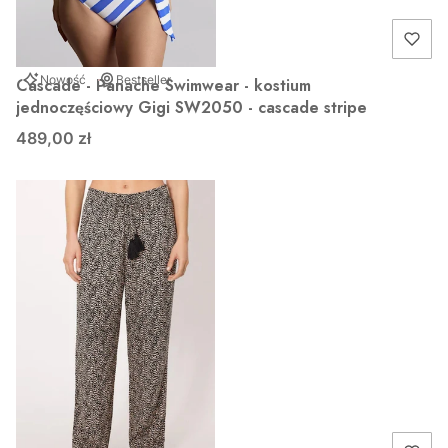
Nowość
Bestseller
Cascade - Panache Swimwear - kostium
jednoczęściowy Gigi SW2050 - cascade stripe
489,00 zł