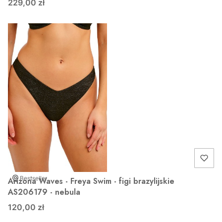
229,00 zł
Bestseller
Arizona Waves - Freya Swim - figi brazylijskie
AS206179 - nebula
120,00 zł