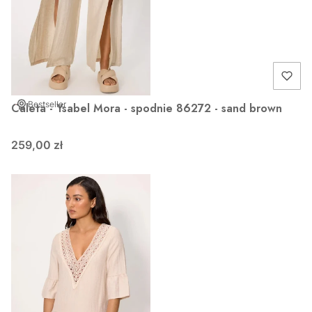
Bestseller
Caleta - Ysabel Mora - spodnie 86272 - sand brown
259,00 zł