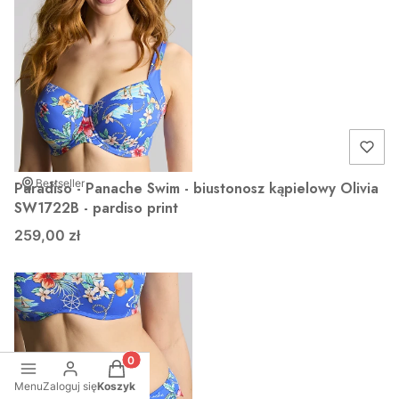
Bestseller
Paradiso - Panache Swim - biustonosz kąpielowy Olivia
SW1722B - pardiso print
259,00 zł
Produkty w koszyku: 0. Zobacz szczegóły
Menu
Zaloguj się
Koszyk