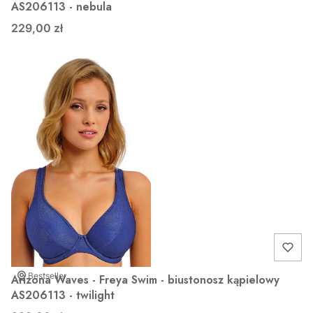
AS206113 - nebula
229,00 zł
Bestseller
Arizona Waves - Freya Swim - biustonosz kąpielowy
AS206113 - twilight