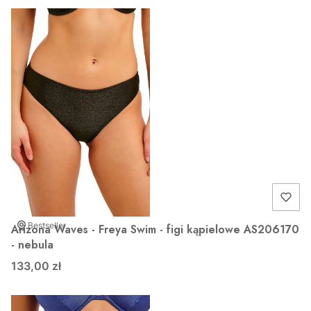
Bestseller
Arizona Waves - Freya Swim - figi kąpielowe AS206170
- nebula
133,00 zł