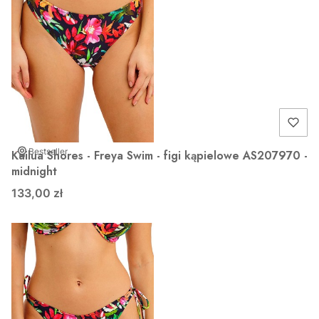
Bestseller
Kailua Shores - Freya Swim - figi kąpielowe AS207970 -
midnight
133,00 zł