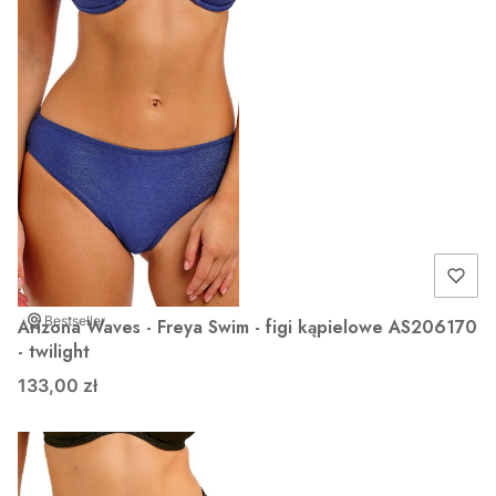
Bestseller
Arizona Waves - Freya Swim - figi kąpielowe AS206170
- twilight
133,00 zł