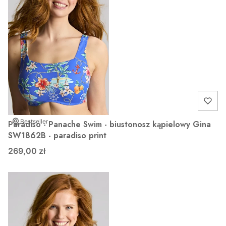
Bestseller
Paradiso - Panache Swim - biustonosz kąpielowy Gina
SW1862B - paradiso print
269,00 zł