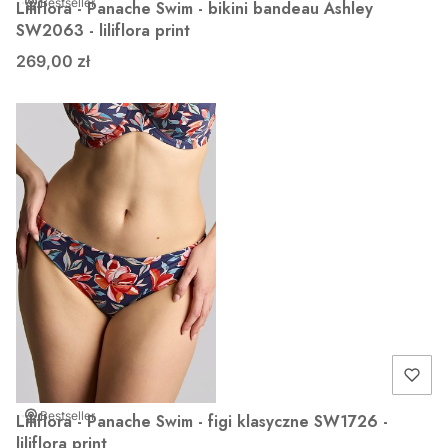
Bestseller
Liliflora - Panache Swim - bikini bandeau Ashley
SW2063 - liliflora print
269,00 zł
Bestseller
Liliflora - Panache Swim - figi klasyczne SW1726 -
liliflora print