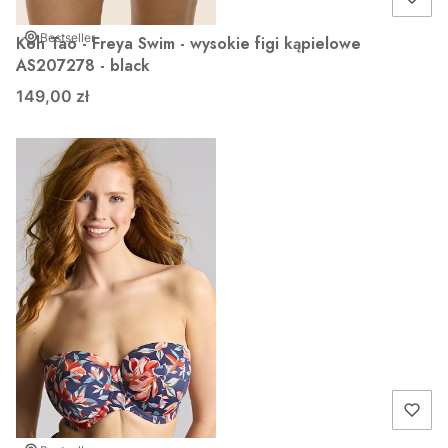
Bestseller
Koh Tao - Freya Swim - wysokie figi kąpielowe
AS207278 - black
149,00 zł