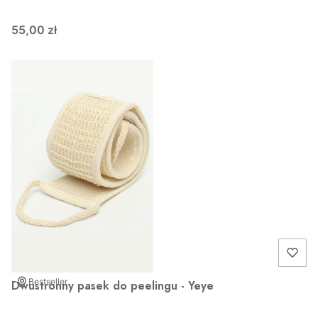
55,00 zł
Bestseller
Dwustronny pasek do peelingu - Yeye