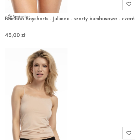
Bestseller
Bamboo Boyshorts - Julimex - szorty bambusowe - czerń
45,00 zł