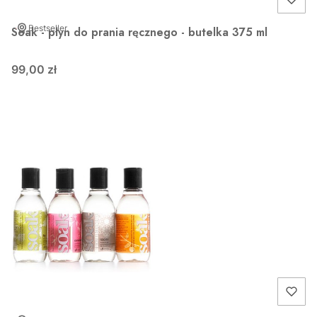
Bestseller
Soak - płyn do prania ręcznego - butelka 375 ml
99,00 zł