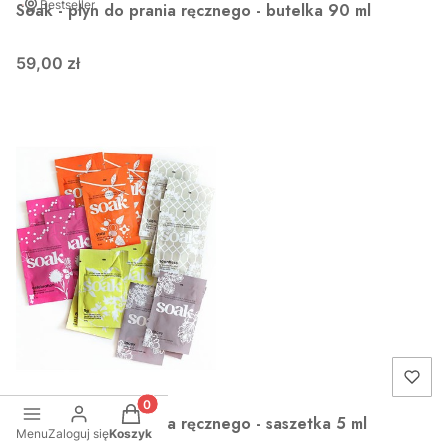
Bestseller
Soak - płyn do prania ręcznego - butelka 90 ml
59,00 zł
Produkty w koszyku: 0. Zobacz szczegóły
Bestseller
Soak - płyn do prania ręcznego - saszetka 5 ml
Menu
Zaloguj się
Koszyk