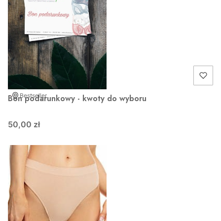
Bestseller
Bon podarunkowy - kwoty do wyboru
50,00 zł