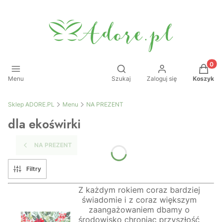
Produkt
Otwórz wyszukiwarkę
Menu
Szukaj
Zaloguj się
Koszyk
Sklep ADORE.PL
Menu
NA PREZENT
dla ekoświrki
NA PREZENT
Filtry
Z każdym rokiem coraz bardziej
świadomie i z coraz większym
zaangażowaniem dbamy o
środowisko chroniąc przyszłość