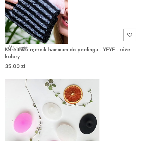
Nowość
Koreański ręcznik hammam do peelingu - YEYE - róże
kolory
35,00 zł