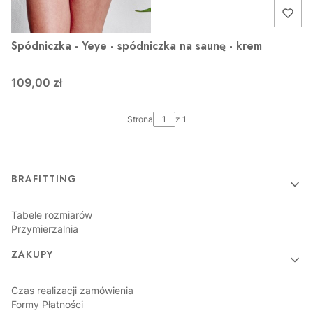
Spódniczka - Yeye - spódniczka na saunę - krem
109,00 zł
Strona
z 1
Linki w stopce
BRAFITTING
Tabele rozmiarów
Przymierzalnia
ZAKUPY
Czas realizacji zamówienia
Formy Płatności