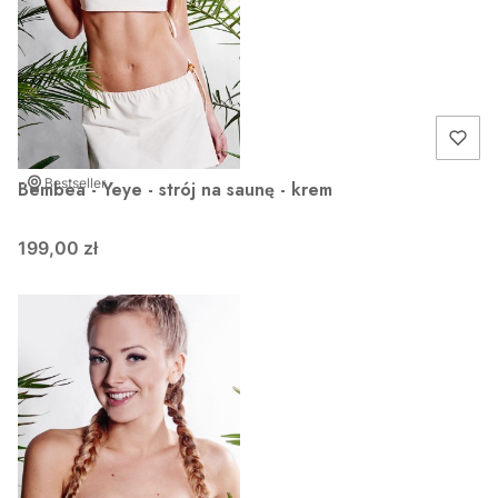
Bestseller
Bembea - Yeye - strój na saunę - krem
199,00 zł