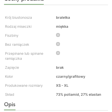
Krój biustonosza
braletka
Rodzaj miseczki
miękka
nie
Fiszbiny
nie
Bez ramiączek
nie
Przepinane lub spinane
ramiączka
Zapięcie
brak
Kolor
czarny/grafitowy
Produkowane rozmiary
XS - XL
Skład
73% poliamid, 27% elastan
Opis