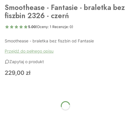
Smoothease - Fantasie - braletka bez
fiszbin 2326 - czerń
5.00
(Oceny: 1 Recenzje: 0)
Smoothease - braletka bez fiszbin od Fantasie
Przejdź do pełnego opisu
Zapytaj o produkt
Cena
229,00 zł
Wybierz wariant produktu:
Poszczególne warianty mogą różnić się ceną
*
Rozmiar
Wybierz