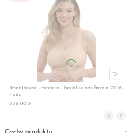
Smoothease - Fantasie - braletka bez fiszbin 2326
- beż
Cena
229,00 zł
Cechy produktu