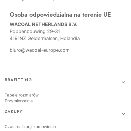
Osoba odpowiedzialna na terenie UE
WACOAL NETHERLANDS B.V.
Poppenbouwing 29-31
4191NZ Geldermalsen, Holandia
biuro@wacoal-europe.com
Linki w stopce
BRAFITTING
Tabele rozmiarów
Przymierzalnia
ZAKUPY
Czas realizacji zamówienia