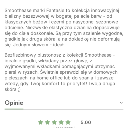
Smoothease marki Fantasie to kolekcja innowacyjnej
bielizny bezszwowej w bogatej palecie barw - od
klasycznych beżów i czerni po nasycone, sezonowe
odcienie. Niezwykle elastyczna dzianina dopasowuje
się do ciała doskonale. Są przy tym szalenie wygodne,
gładkie jak druga skóra, a na dokładkę nie deformują
się. Jednym słowem - ideał!
Bezfiszbinowy biustonosz z kolekcji Smoothease -
idealnie gładki, wkładany przez głowę, z
wyjmowanymi wkładkami pomagającymi utrzymać
piersi w ryzach. Świetnie sprawdzi się w domowych
pieleszach, na home office lub do spania i zawsze
wtedy, gdy Twój komfort to priorytet! Twoja druga
skóra ;)
Opinie
5.00
Liczba ocen: 1