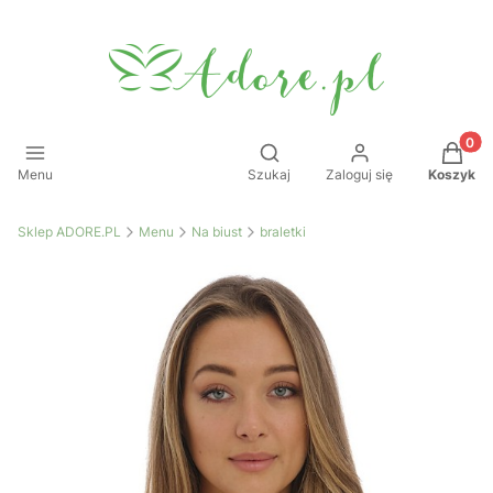
Produkt
Otwórz wyszukiwarkę
Menu
Szukaj
Zaloguj się
Koszyk
Sklep ADORE.PL
Menu
Na biust
braletki