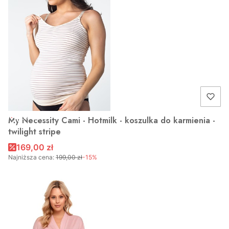
OKAZJA
My Necessity Cami - Hotmilk - koszulka do karmienia -
twilight stripe
169,00 zł
Najniższa cena:
199,00 zł
-15%