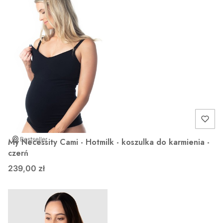
Bestseller
My Necessity Cami - Hotmilk - koszulka do karmienia -
czerń
239,00 zł