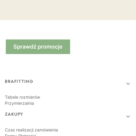
Sprawdź promocje
Linki w stopce
BRAFITTING
Tabele rozmiarów
Przymierzalnia
ZAKUPY
Czas realizacji zamówienia
Formy Płatności