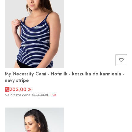
OKAZJA
My Necessity Cami - Hotmilk - koszulka do karmienia -
navy stripe
203,00 zł
Najniższa cena:
239,00 zł
-15%