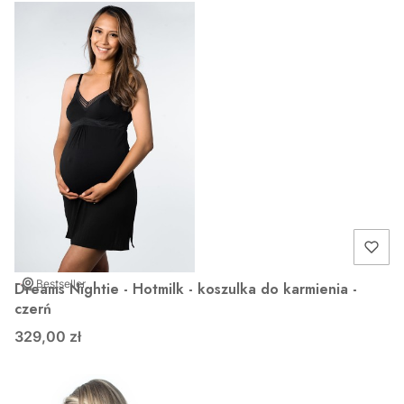
Bestseller
Dreams Nightie - Hotmilk - koszulka do karmienia -
czerń
329,00 zł