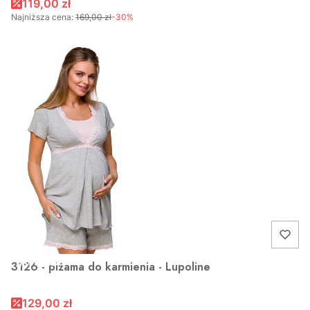
119,00 zł
Najniższa cena:
169,00 zł
-30%
OKAZJA
3126 - piżama do karmienia - Lupoline
129,00 zł