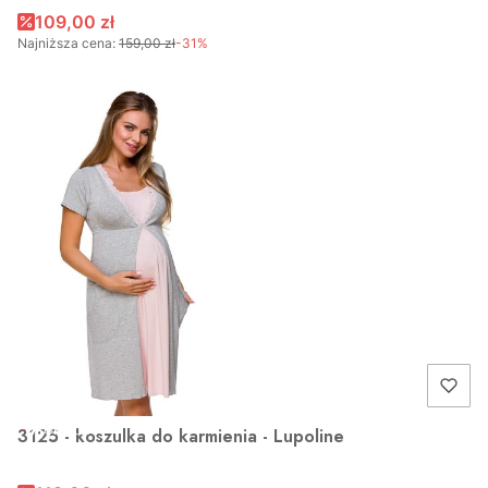
109,00 zł
Najniższa cena:
159,00 zł
-31%
OKAZJA
3125 - koszulka do karmienia - Lupoline