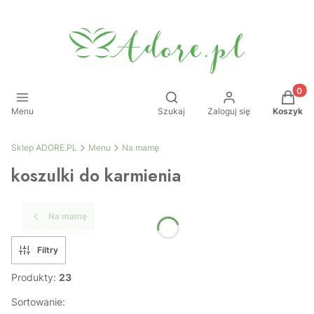
Produkt
Otwórz wyszukiwarkę
Menu
Szukaj
Zaloguj się
Koszyk
Sklep ADORE.PL
Menu
Na mamę
koszulki do karmienia
Na mamę
Filtry
Produkty:
23
Sortowanie: