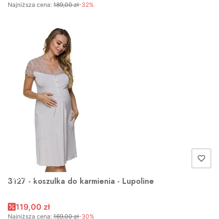
Najniższa cena:
189,00 zł
-32%
OKAZJA
3127 - koszulka do karmienia - Lupoline
119,00 zł
Najniższa cena:
169,00 zł
-30%