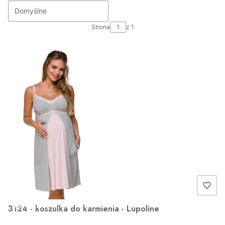
Domyślne
Strona
z 1
OKAZJA
3124 - koszulka do karmienia - Lupoline