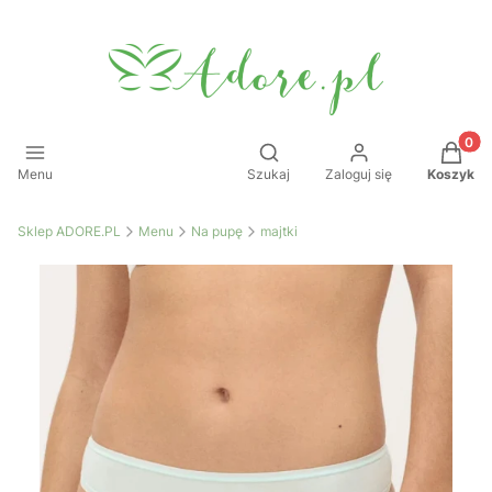
Produkt
Otwórz wyszukiwarkę
Menu
Szukaj
Zaloguj się
Koszyk
Sklep ADORE.PL
Menu
Na pupę
majtki