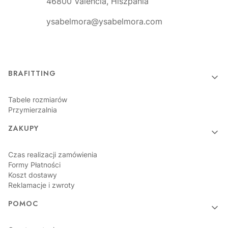
46800 Valencia, Hiszpania
ysabelmora@ysabelmora.com
Linki w stopce
BRAFITTING
Tabele rozmiarów
Przymierzalnia
ZAKUPY
Czas realizacji zamówienia
Formy Płatności
Koszt dostawy
Reklamacje i zwroty
POMOC