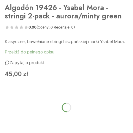
Algodón 19426 - Ysabel Mora -
stringi 2-pack - aurora/minty green
0.00
(Oceny: 0 Recenzje: 0)
Klasyczne, bawełniane stringi hiszpańskiej marki Ysabel Mora.
Przejdź do pełnego opisu
Zapytaj o produkt
Cena
45,00 zł
Wybierz wariant produktu:
Poszczególne warianty mogą różnić się ceną
*
Rozmiar
Wybierz