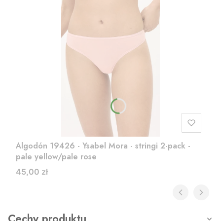
Algodón 19426 - Ysabel Mora - stringi 2-pack -
pale yellow/pale rose
Cena
45,00 zł
Cechy produktu