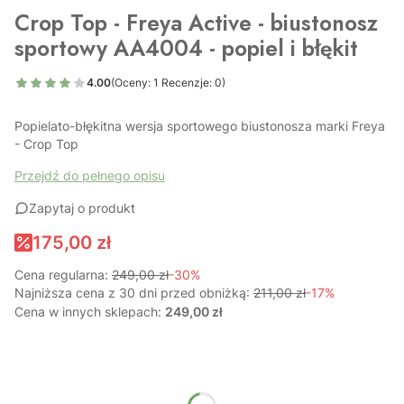
Crop Top - Freya Active - biustonosz
sportowy AA4004 - popiel i błękit
4.00
(Oceny: 1 Recenzje: 0)
Popielato-błękitna wersja sportowego biustonosza marki Freya
- Crop Top
Przejdź do pełnego opisu
Zapytaj o produkt
175,00 zł
Cena regularna:
249,00 zł
-30%
Najniższa cena z 30 dni przed obniżką:
211,00 zł
-17%
Cena w innych sklepach:
249,00 zł
Wybierz wariant produktu:
Poszczególne warianty mogą różnić się ceną