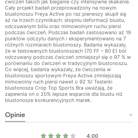
ćwiczeń takich jak bieganie czy intensywne skakanie.
Cały projekt badań przeprowadzony na nowym
biustonoszu Freya Active po raz pierwszy skupił się
aż na trzech czynnikach: stopniu deformacji biustu,
odczuwanym bólu oraz mimowolnym ruchu piersi
podczas ćwiczeń. Podczas badań zastosowano aż 19
punktów odczytu danych i eksperymentowano na 7
różnych rozmiarach biustonoszy. Badania wykazały,
że w testowanych biustonoszach (70 FF – 80 E) ból
odczuwany podczas ćwiczeń zmniejszył się o 97 % w
porównaniu do ćwiczeń w tradycyjnym biustonoszu.
Co więcej, badania wykazały, że ćwiczenia w
biustonoszu sportowym Freya Active zmniejszają
mimowolny ruch piersi nawet o 92 %! Testerki
biustonosza Crop Top Sports Bra uważają, że
zapewnia on o 20% lepsze wsparcie dla biustu niż
biustonosze konkurencyjnych marek.
Opinie
4.00