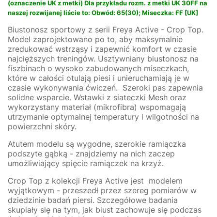
(oznaczenie UK z metki) Dla przykładu rozm. z metki UK 30FF na
naszej rozwijanej liście to: Obwód: 65(30); Miseczka: FF [UK]
Biustonosz sportowy z serii Freya Active - Crop Top.
Model zaprojektowano po to, aby maksymalnie
zredukować wstrząsy i zapewnić komfort w czasie
najcięższych treningów. Usztywniany biustonosz na
fiszbinach o wysoko zabudowanych miseczkach,
które w całości otulają piesi i unieruchamiają je w
czasie wykonywania ćwiczeń. Szeroki pas zapewnia
solidne wsparcie. Wstawki z siateczki Mesh oraz
wykorzystany materiał (mikrofibra) wspomagają
utrzymanie optymalnej temperatury i wilgotności na
powierzchni skóry.
Atutem modelu są wygodne, szerokie ramiączka
podszyte gąbką - znajdziemy na nich zaczep
umożliwiający spięcie ramiączek na krzyż.
Crop Top z kolekcji Freya Active jest modelem
wyjątkowym - przeszedł przez szereg pomiarów w
dziedzinie badań piersi. Szczegółowe badania
skupiały się na tym, jak biust zachowuje się podczas