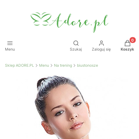
Produkt
Otwórz wyszukiwarkę
Menu
Szukaj
Zaloguj się
Koszyk
Sklep ADORE.PL
Menu
Na trening
biustonosze