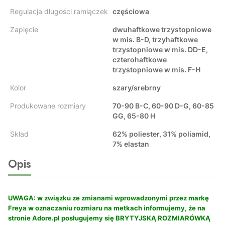
Regulacja długości ramiączek
częściowa
Zapięcie
dwuhaftkowe trzystopniowe
w mis. B-D, trzyhaftkowe
trzystopniowe w mis. DD-E,
czterohaftkowe
trzystopniowe w mis. F-H
Kolor
szary/srebrny
Produkowane rozmiary
70-90 B-C, 60-90 D-G, 60-85
GG, 65-80 H
Skład
62% poliester, 31% poliamid,
7% elastan
Opis
UWAGA: w związku ze zmianami wprowadzonymi przez markę
Freya w oznaczaniu rozmiaru na metkach informujemy, że na
stronie Adore.pl posługujemy się BRYTYJSKĄ ROZMIARÓWKĄ