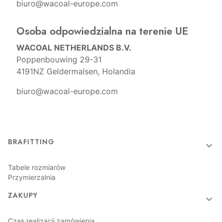
biuro@wacoal-europe.com
Osoba odpowiedzialna na terenie UE
WACOAL NETHERLANDS B.V.
Poppenbouwing 29-31
4191NZ Geldermalsen, Holandia
biuro@wacoal-europe.com
Linki w stopce
BRAFITTING
Tabele rozmiarów
Przymierzalnia
ZAKUPY
Czas realizacji zamówienia