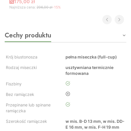
Cena promocyjna
175,00 zł
Najniższa cena:
206,00 zł
-15%
Cechy produktu
Krój biustonosza
pełna miseczka (full-cup)
Rodzaj miseczki
usztywniana termicznie
formowana
tak
Fiszbiny
nie
Bez ramiączek
tak
Przepinane lub spinane
ramiączka
Szerokość ramiączek
w mis. B-D 13 mm, w mis. DD-
E 16 mm, w mis. F-H 19 mm