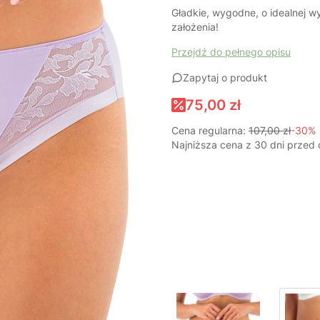
Gładkie, wygodne, o idealnej wy
założenia!
Przejdź do pełnego opisu
Zapytaj o produkt
75,00 zł
Cena regularna:
107,00 zł
-30%
Najniższa cena z 30 dni przed 
Wybierz wariant produktu:
Poszczególne warianty mogą ró
*
Rozmiar
Wybierz