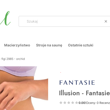
Wy
Macierzyństwo
Stroje na saunę
Ostatnie sztuki
- figi 2985 - orchid
OKAZJA
Illusion - Fantasi
0.00
(Oceny: 0 Recenzj