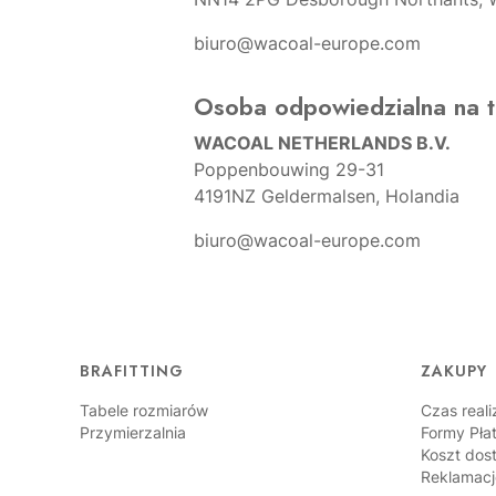
biuro@wacoal-europe.com
Osoba odpowiedzialna na t
WACOAL NETHERLANDS B.V.
Poppenbouwing 29-31
4191NZ Geldermalsen, Holandia
biuro@wacoal-europe.com
Linki w stopce
BRAFITTING
ZAKUPY
Tabele rozmiarów
Czas reali
Przymierzalnia
Formy Pła
Koszt dos
Reklamacj