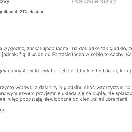
etowy
Produkowane rozmiary
poliamid, 21% elastan
nie wygodne, zaskakująco ładne i na dokładkę tak gładkie,
jednak: figi Illusion od Fantasie łączą w sobie te cechy! 
cy na myśl płatki kwiatu orchidei, idealnie będzie się ko
ejrzyste wstawki z dzianiny o gładkim, choć wzorzystym spl
 pionowym szwem przyjemnie układa się na pupie, nie spłasz
e, więc pozostają niewidoczne od cieniutkimi ubraniami.
ka.