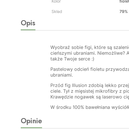
Kolor
fiol
Skład
79% 
Opis
Wyobraź sobie figi, które są szale
cieńszymi ubraniami. Niemożliwe? A 
także Twoje serce :)
Pastelowy odcień fioletu przywodzą
ubraniami.
Przód fig Illusion zdobią lekko prz
ciele. Tył z mięsistej mikrofibry z
Krawędzie nogawek są laserowo cięt
W środku 100% bawełniana wyściół
Opinie