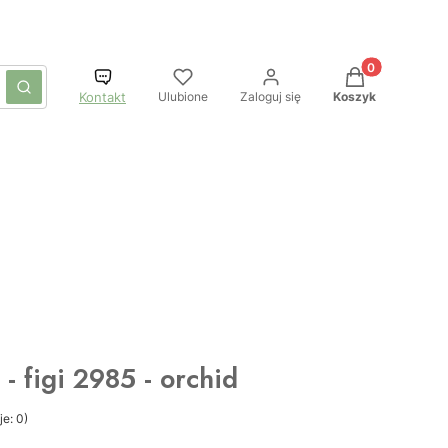
Produkty w kos
czyść
Szukaj
Ulubione
Zaloguj się
Koszyk
Kontakt
e - figi 2985 - orchid
e: 0)