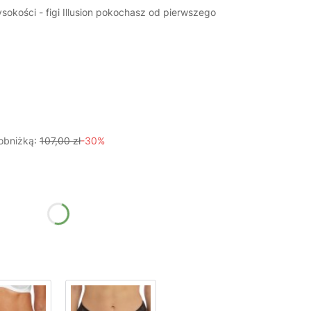
sokości - figi Illusion pokochasz od pierwszego
obniżką:
107,00 zł
-30%
żnić się ceną