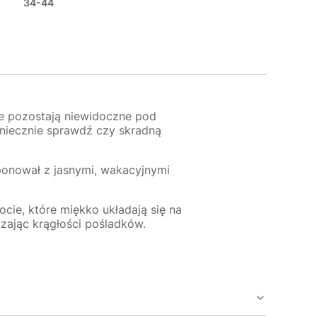
34-44
 że pozostają niewidoczne pod
Koniecznie sprawdź czy skradną
mponował z jasnymi, wakacyjnymi
ocie, które miękko układają się na
czając krągłości pośladków.