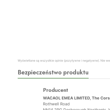
Wyświetlane są wszystkie opinie (pozytywne i negatywne). Nie wer
Bezpieczeństwo produktu
Producent
WACAOL EMEA LIMITED, The Corse
Rothwell Road
NN14 2PG Desborough Northants, W