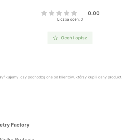
0.00
Liczba ocen: 0
Oceń i opisz
yfikujemy, czy pochodzą one od klientów, którzy kupili dany produkt.
try Factory
ielka Brytania