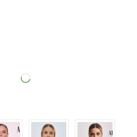
żnić się ceną