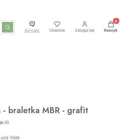
Produkty w kos
czyść
Szukaj
Ulubione
Zaloguj się
Koszyk
Kontakt
s - braletka MBR - grafit
e: 0)
Luce Viola