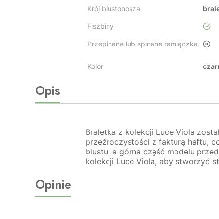
Krój biustonosza
bral
Fiszbiny
tak
Przepinane lub spinane ramiączka
nie
Kolor
czar
Opis
Braletka z kolekcji Luce Viola zosta
przeźroczystości z fakturą haftu, c
biustu, a górna część modelu przedł
kolekcji Luce Viola, aby stworzyć s
Opinie