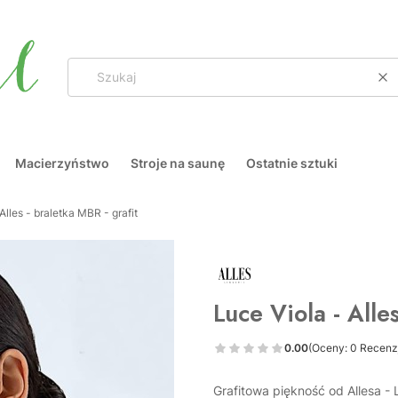
Wy
Macierzyństwo
Stroje na saunę
Ostatnie sztuki
Alles - braletka MBR - grafit
Luce Viola - Alle
0.00
(Oceny: 0 Recenzj
Grafitowa piękność od Allesa - 