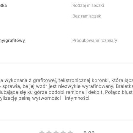
etka
Rodzaj miseczki
Bez ramiączek
ny/grafitowy
Produkowane rozmiary
ła wykonana z grafitowej, tekstronicznej koronki, która łąc
o sprawia, że jej wzór jest niezwykle wyrafinowany. Braletk
użająca się ku górze ozdobi ramiona i dekolt. Połącz bius
tylizację pełną wytworności i intymności.
0.00