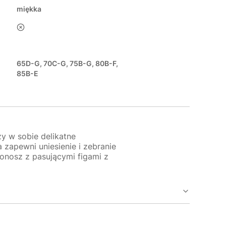
miękka
nie
65D-G, 70C-G, 75B-G, 80B-F,
85B-E
zy w sobie delikatne
a zapewni uniesienie i zebranie
tonosz z pasującymi figami z