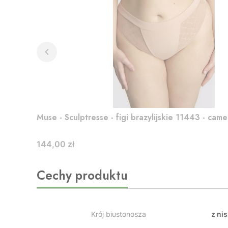
Muse - Sculptresse - figi brazylijskie 11443 - cam
Cena
144,00 zł
Cechy produktu
Krój biustonosza
z ni