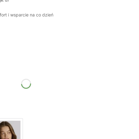
e: 0)
ort i wsparcie na co dzień
żnić się ceną