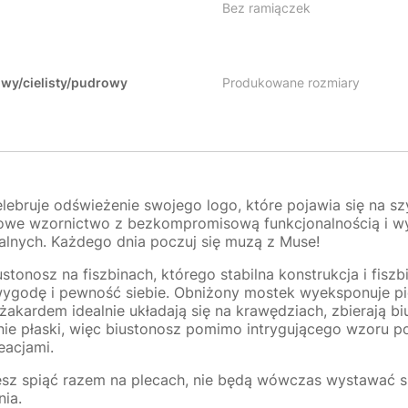
Bez ramiączek
wy/cielisty/pudrowy
Produkowane rozmiary
elebruje odświeżenie swojego logo, które pojawia się na 
lowe wzornictwo z bezkompromisową funkcjonalnością i wy
jalnych. Każdego dnia poczuj się muzą z Muse!
ustonosz na fiszbinach, którego stabilna konstrukcja i fis
 wygodę i pewność siebie. Obniżony mostek wyeksponuje pi
kardem idealnie układają się na krawędziach, zbierają biu
ełnie płaski, więc biustonosz pomimo intrygującego wzoru po
eacjami.
sz spiąć razem na plecach, nie będą wówczas wystawać sp
nia.