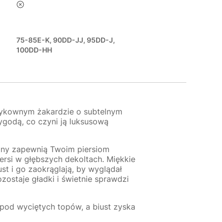
nie
75-85E-K, 90DD-JJ, 95DD-J,
100DD-HH
szykownym żakardzie o subtelnym
godą, co czyni ją luksusową
zbiny zapewnią Twoim piersiom
ersi w głębszych dekoltach. Miękkie
st i go zaokrąglają, by wyglądał
zostaje gładki i świetnie sprawdzi
od wyciętych topów, a biust zyska