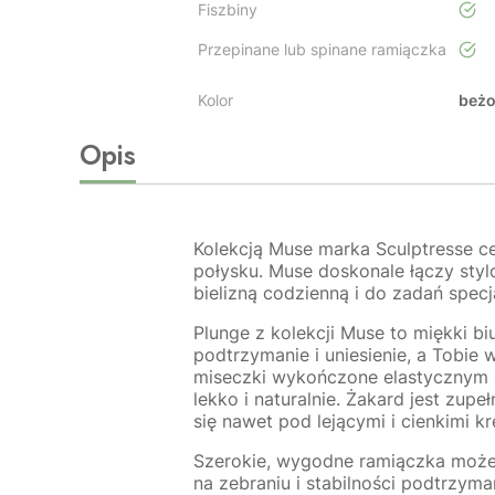
Fiszbiny
tak
Przepinane lub spinane ramiączka
tak
Kolor
beżo
Opis
Kolekcją Muse marka Sculptresse c
połysku. Muse doskonale łączy sty
bielizną codzienną i do zadań spec
Plunge z kolekcji Muse to miękki bi
podtrzymanie i uniesienie, a Tobie
miseczki wykończone elastycznym ża
lekko i naturalnie. Żakard jest zup
się nawet pod lejącymi i cienkimi kr
Szerokie, wygodne ramiączka może
na zebraniu i stabilności podtrzyma