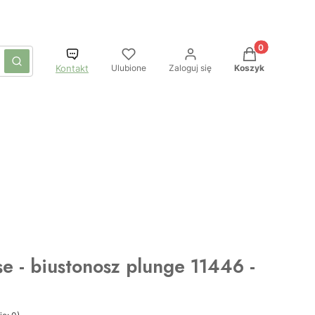
Produkty w kos
czyść
Szukaj
Ulubione
Zaloguj się
Koszyk
Kontakt
se - biustonosz plunge 11446 -