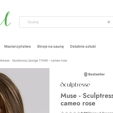
Wy
Macierzyństwo
Stroje na saunę
Ostatnie sztuki
tresse - biustonosz plunge 11446 - cameo rose
Nowość
Bestseller
Muse - Sculptres
cameo rose