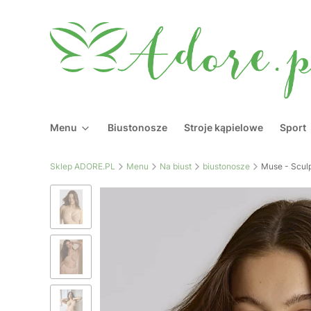
Menu
Biustonosze
Stroje kąpielowe
Sport
Sklep ADORE.PL
Menu
Na biust
biustonosze
Muse - Sculp