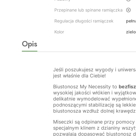
Przepinane lub spinane ramiączka
nie
Regulacja długości ramiączek
pełn
Kolor
ziel
Opis
Jeśli poszukujesz wygody i uniwers
jest właśnie dla Ciebie!
Biustonosz My Necessity to
bezfis
wysokiej jakości włókien i wyjątko
delikatnie wymodelować wypełnione
podnoszącymi stabilizację są lek
biustonosza wzdłuż dolnej krawędz
Miseczki są odpinane przy pomocy 
specjalnym klinem z dzianiny wszy
pozwalają dopasować biustonosz do