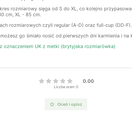
zakres rozmiarowy sięga od S do XL, co kolejno przypasow
80 cm, XL - 85 cm.
h rozmiarowych czyli regular (A-D) oraz full-cup (DD-F).
c możesz go śmiało nosić od pierwszych dni karmienia i na
 oznaczeniem UK z metki (brytyjska rozmiarówka)
0.00
Liczba ocen: 0
Oceń i opisz