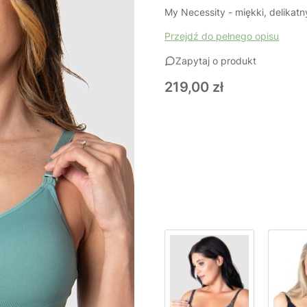
My Necessity - miękki, delikatn
Przejdź do pełnego opisu
Zapytaj o produkt
Cena
219,00 zł
Wybierz wariant produktu:
Poszczególne warianty mogą ró
*
Rozmiar
Wybierz