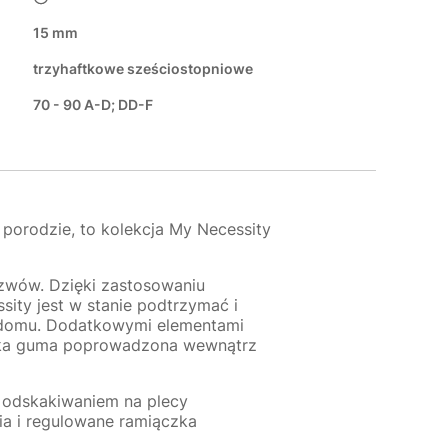
15 mm
trzyhaftkowe sześciostopniowe
70 - 90 A-D; DD-F
 porodzie, to kolekcja My Necessity
szwów. Dzięki zastosowaniu
ity jest w stanie podtrzymać i
w domu. Dodatkowymi elementami
roka guma poprowadzona wewnątrz
 odskakiwaniem na plecy
ia i regulowane ramiączka