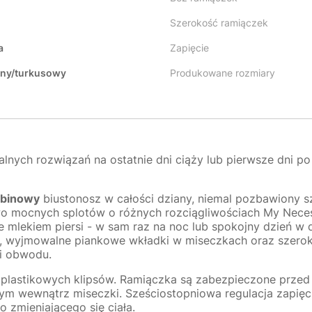
Szerokość ramiączek
a
Zapięcie
ony/turkusowy
Produkowane rozmiary
alnych rozwiązań na ostatnie dni ciąży lub pierwsze dni po
zbinowy
biustonosz w całości dziany, niemal pozbawiony 
wo mocnych splotów o różnych rozciągliwościach My Necess
 mlekiem piersi - w sam raz na noc lub spokojny dzień 
kie, wyjmowalne piankowe wkładki w miseczkach oraz sze
i obwodu.
plastikowych klipsów. Ramiączka są zabezpieczone przed
tym wewnątrz miseczki. Sześciostopniowa regulacja zapięc
 zmieniającego się ciała.