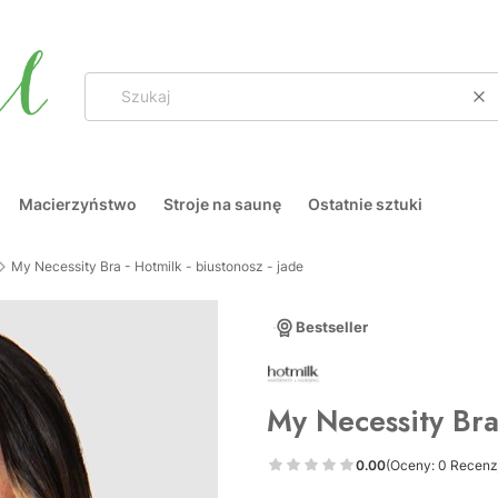
Wy
Macierzyństwo
Stroje na saunę
Ostatnie sztuki
My Necessity Bra - Hotmilk - biustonosz - jade
Bestseller
My Necessity Bra 
0.00
(Oceny: 0 Recenzj