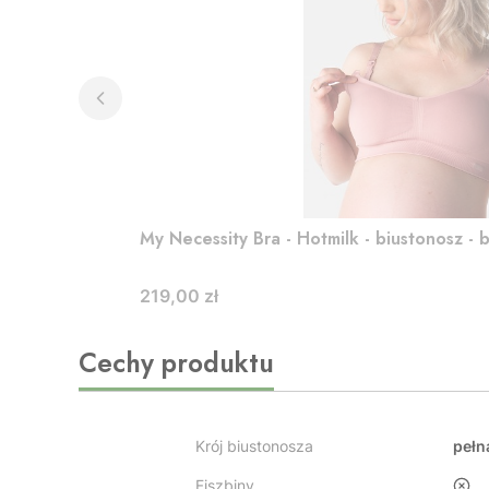
My Necessity Bra - Hotmilk - biustonosz - 
Cena
219,00 zł
Cechy produktu
Krój biustonosza
pełn
Fiszbiny
nie