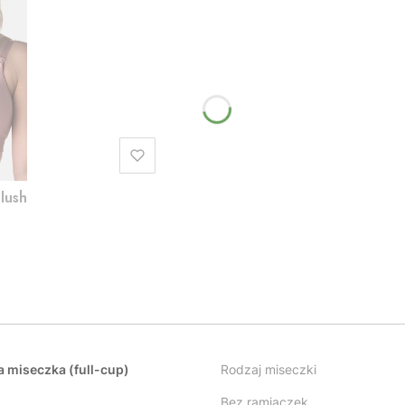
blush
a miseczka (full-cup)
Rodzaj miseczki
Bez ramiączek