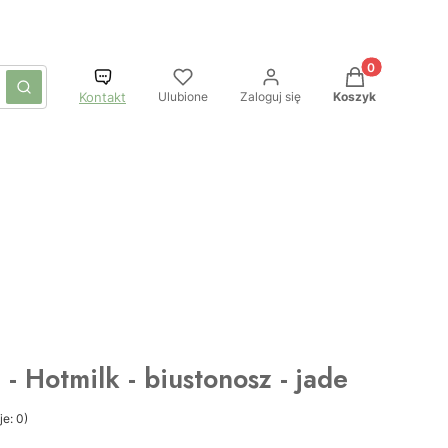
Produkty w kos
czyść
Szukaj
Ulubione
Zaloguj się
Koszyk
Kontakt
- Hotmilk - biustonosz - jade
e: 0)