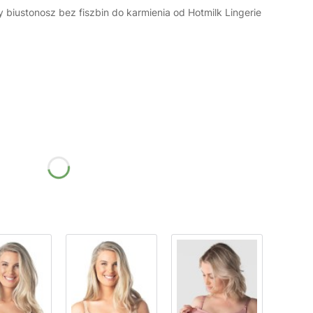
y biustonosz bez fiszbin do karmienia od Hotmilk Lingerie
żnić się ceną