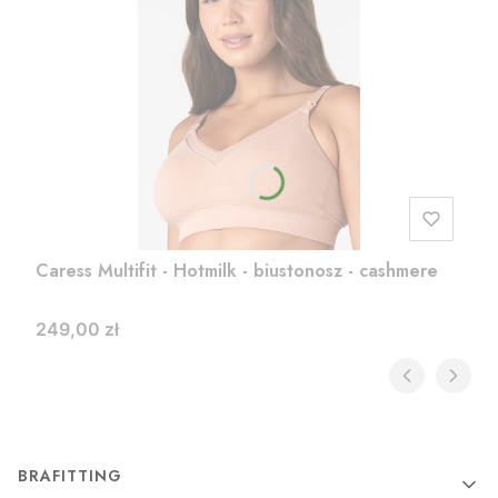
Caress Multifit - Hotmilk - biustonosz - cashmere
Cena
249,00 zł
Linki w stopce
BRAFITTING