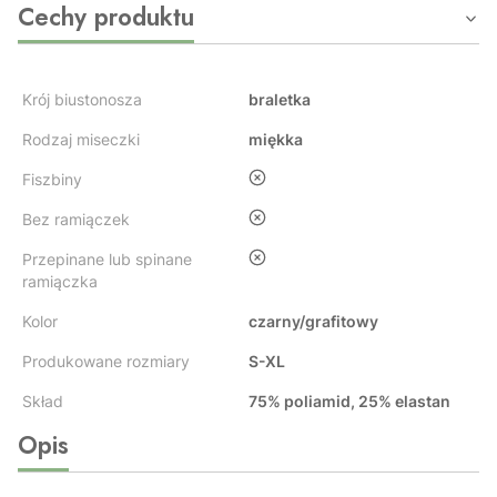
Cechy produktu
Krój biustonosza
braletka
Rodzaj miseczki
miękka
nie
Fiszbiny
nie
Bez ramiączek
nie
Przepinane lub spinane
ramiączka
Kolor
czarny/grafitowy
Produkowane rozmiary
S-XL
Skład
75% poliamid, 25% elastan
Opis