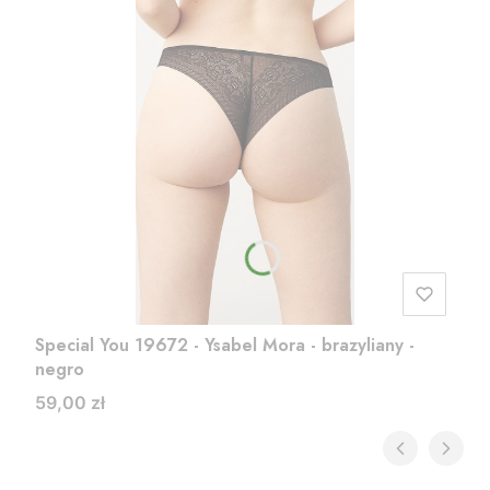
Special You 19672 - Ysabel Mora - brazyliany -
negro
Cena
59,00 zł