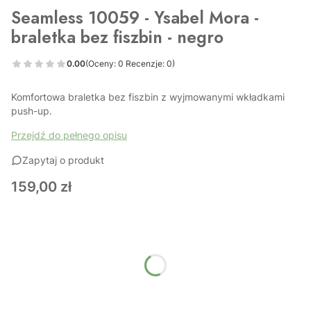
Seamless 10059 - Ysabel Mora -
braletka bez fiszbin - negro
0.00
(Oceny: 0 Recenzje: 0)
Komfortowa braletka bez fiszbin z wyjmowanymi wkładkami
push-up.
Przejdź do pełnego opisu
Zapytaj o produkt
Cena
159,00 zł
Wybierz wariant produktu:
Poszczególne warianty mogą różnić się ceną
*
Rozmiar
Wybierz