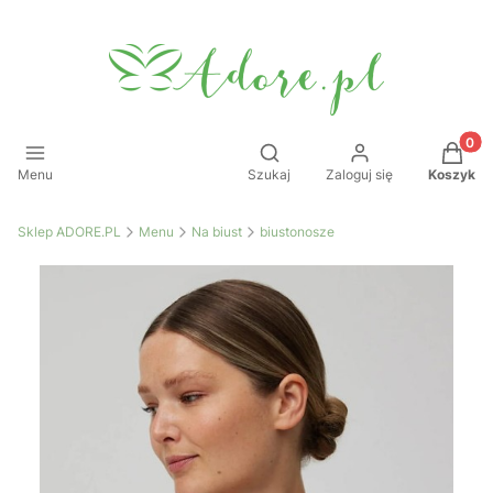
Produkt
Otwórz wyszukiwarkę
Menu
Szukaj
Zaloguj się
Koszyk
Sklep ADORE.PL
Menu
Na biust
biustonosze