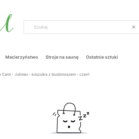
Wy
Macierzyństwo
Stroje na saunę
Ostatnie sztuki
e Cami - Julimex - koszulka z biustonoszem - czerń