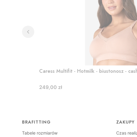
Caress Multifit - Hotmilk - biustonosz - ca
Cena
249,00 zł
Linki w stopce
BRAFITTING
ZAKUPY
Tabele rozmiarów
Czas reali