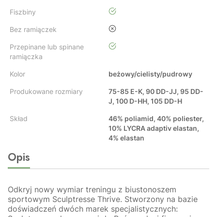
tak
Fiszbiny
nie
Bez ramiączek
tak
Przepinane lub spinane
ramiączka
Kolor
beżowy/cielisty/pudrowy
Produkowane rozmiary
75-85 E-K, 90 DD-JJ, 95 DD-
J, 100 D-HH, 105 DD-H
Skład
46% poliamid, 40% poliester,
10% LYCRA adaptiv elastan,
4% elastan
Opis
Odkryj nowy wymiar treningu z biustonoszem
sportowym Sculptresse Thrive. Stworzony na bazie
doświadczeń dwóch marek specjalistycznych: