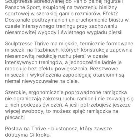
Sculptresse adresowanej do Pań o pełnej figurze i
Panache Sport, skupionej na tworzeniu bielizny
sportowej w szerokiej gamie rozmiarów. Efekt?
Doskonałe podtrzymanie i unieruchomienie biustu w
czasie intensywnego treningu przy zachowaniu
niesamowitej wygody i świetnego wyglądu piersi!
Sculptresse Thrive ma miękkie, termicznie formowane
miseczki na fiszbinach, których konstrukcja zapewnia
niesamowitą redukcję ruchu piersi w czasie
intensywnych treningów, a jednocześnie ładnie je
modeluje bez efektu powiększenia. Bezszwowe
miseczki i wykończenia zapobiegają otarciom i są
niemal niewyczuwalne na ciele.
Szerokie, ergonomicznie poprowadzone ramiączka
nie ograniczają zakresu ruchu ramion i nie zsuwają się
z nich podczas ćwiczeń. A jeśli potrzebujesz jeszcze
więcej swobody, to możesz spiąć ramiączka na
plecach!
Postaw na Thrive - biustonosz, który zawsze
dotrzyma Ci kroku!