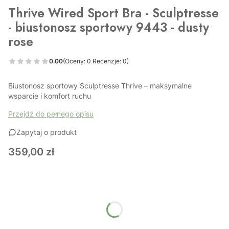
Thrive Wired Sport Bra - Sculptresse
- biustonosz sportowy 9443 - dusty
rose
0.00
(Oceny: 0 Recenzje: 0)
Biustonosz sportowy Sculptresse Thrive – maksymalne
wsparcie i komfort ruchu
Przejdź do pełnego opisu
Zapytaj o produkt
Cena
359,00 zł
Wybierz wariant produktu:
Poszczególne warianty mogą różnić się ceną
*
Obwód