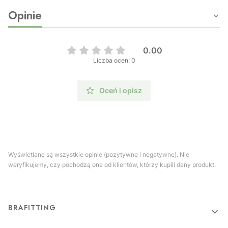
Opinie
0.00
Liczba ocen: 0
Oceń i opisz
Wyświetlane są wszystkie opinie (pozytywne i negatywne). Nie
weryfikujemy, czy pochodzą one od klientów, którzy kupili dany produkt.
Linki w stopce
BRAFITTING