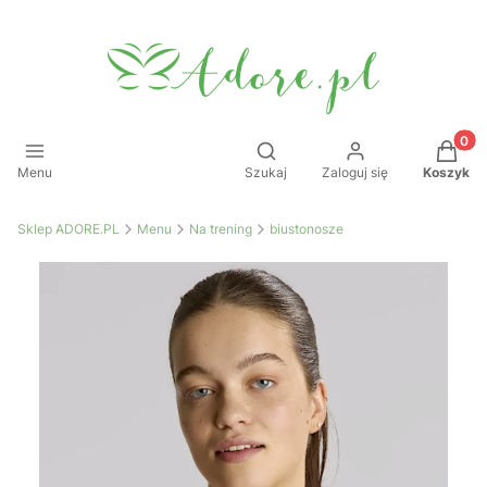
Produkt
Otwórz wyszukiwarkę
Menu
Szukaj
Zaloguj się
Koszyk
Sklep ADORE.PL
Menu
Na trening
biustonosze