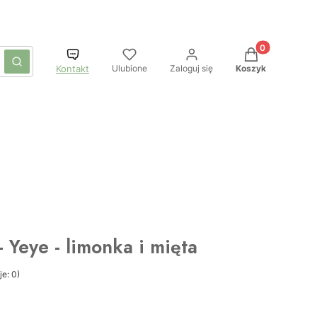
Produkty w kos
czyść
Szukaj
Ulubione
Zaloguj się
Koszyk
Kontakt
 Yeye - limonka i mięta
e: 0)