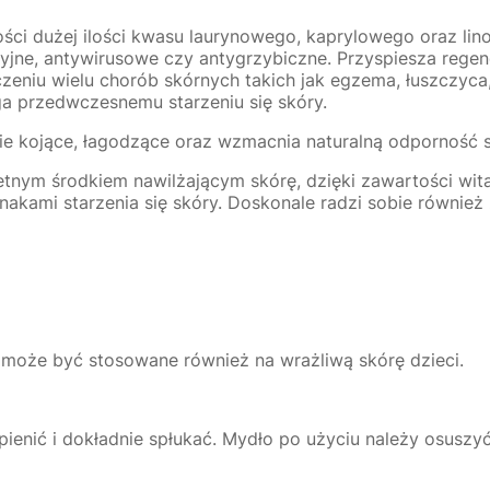
ości dużej ilości kwasu laurynowego, kaprylowego oraz li
yjne, antywirusowe czy antygrzybiczne. Przyspiesza regen
zeniu wielu chorób skórnych takich jak egzema, łuszczyca,
ga przedwczesnemu starzeniu się skóry.
ie kojące, łagodzące oraz wzmacnia naturalną odporność skó
etnym środkiem nawilżającym skórę, dzięki zawartości wit
kami starzenia się skóry. Doskonale radzi sobie również 
może być stosowane również na wrażliwą skórę dzieci.
pienić i dokładnie spłukać. Mydło po użyciu należy osusz