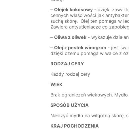
–
Olejek kokosowy
- dzięki zawart
cennych właściwości jak antybakter
suchą skórę. Olej ten pomaga w lec
Zawiera antyutleniacze co zapobie
–
Oliwa z oliwek
- wykazuje działan
–
Olej z pestek winogron
- jest świ
dzięki czemu pomaga w walce z ozna
RODZAJ CERY
Każdy rodzaj cery
WIEK
Brak ograniczeń wiekowych. Mydło 
SPOSÓB UŻYCIA
Nałożyć mydło na wilgotną skórę, s
KRAJ POCHODZENIA