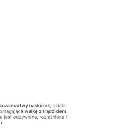
szcza martwy naskórek
, działa
pomagające
walkę z trądzikiem
.
ra jest odżywiona, rozjaśniona i
u.