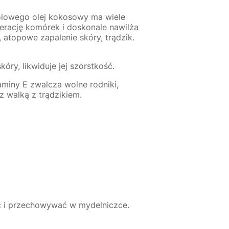
nolowego olej kokosowy ma wiele
erację komórek i doskonale nawilża
 atopowe zapalenie skóry, trądzik.
ry, likwiduje jej szorstkość.
aminy E zwalcza wolne rodniki,
z walką z trądzikiem.
yć i przechowywać w mydelniczce.