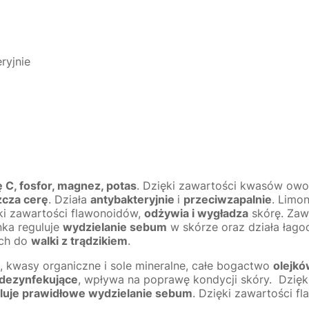
ryjnie
 C, fosfor, magnez, potas
. Dzięki zawartości kwasów ow
zcza cerę
. Działa
antybakteryjnie
i
przeciwzapalnie
. Limo
ęki zawartości flawonoidów,
odżywia i wygładza
skórę. Zaw
nka reguluje
wydzielanie sebum
w skórze oraz działa łago
ach do
walki z trądzikiem
.
, kwasy organiczne i sole mineralne, całe bogactwo
olejkó
dezynfekujące
, wpływa na poprawę kondycji skóry. Dzięk
oluje prawidłowe wydzielanie sebum
. Dzięki zawartości 