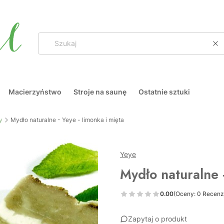
Wy
Macierzyństwo
Stroje na saunę
Ostatnie sztuki
y
Mydło naturalne - Yeye - limonka i mięta
Yeye
Mydło naturalne -
0.00
(Oceny: 0 Recenzj
Zapytaj o produkt