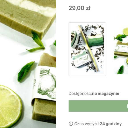
Cena
29,00 zł
Dostępność:
na magazynie
Czas wysyłki:
24 godziny