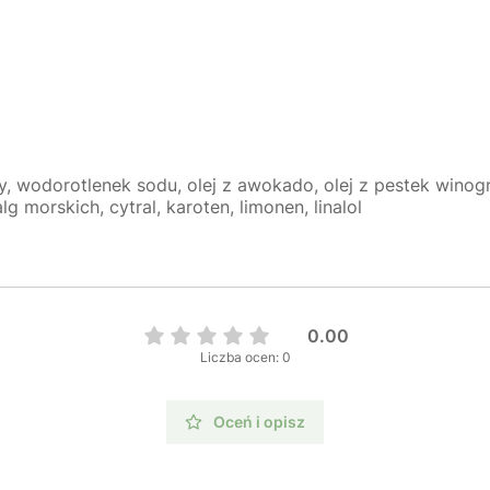
, wodorotlenek sodu, olej z awokado, olej z pestek winogro
g morskich, cytral, karoten, limonen, linalol
0.00
Liczba ocen: 0
Oceń i opisz