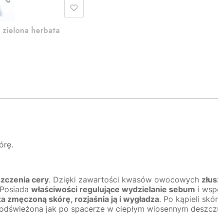
i zielona herbata
órę.
zczenia cery
. Dzięki zawartości kwasów owocowych
złu
 Posiada
właściwości regulujące wydzielanie sebum
i ws
a zmęczoną skórę, rozjaśnia ją i wygładza
. Po kąpieli skó
 odświeżona jak po spacerze w ciepłym wiosennym deszcz