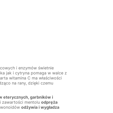
ocowych i enzymów świetnie
nka jak i cytryna pomaga w walce z
arta witamina C ma właściwości
dząco na rany, dzięki czemu
w eterycznych, garbników i
i zawartości mentolu
odpręża
flawonoidów
odżywia i wygładza