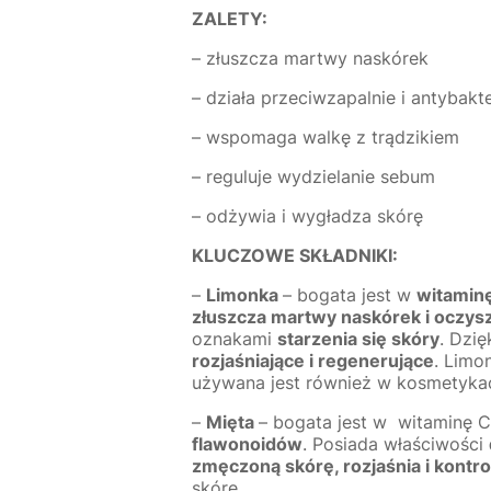
ZALETY:
– złuszcza martwy naskórek
– działa przeciwzapalnie i antybakte
– wspomaga walkę z trądzikiem
– reguluje wydzielanie sebum
– odżywia i wygładza skórę
KLUCZOWE SKŁADNIKI:
–
Limonka
– bogata jest w
witaminę
złuszcza martwy naskórek i oczys
oznakami
starzenia się skóry
. Dzi
rozjaśniające i regenerujące
. Limo
używana jest również w kosmetyk
–
Mięta
– bogata jest w witaminę C
flawonoidów
. Posiada właściwości
zmęczoną skórę, rozjaśnia i kontr
skórę.