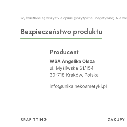
Wyświetlane są wszystkie opinie (pozytywne i negatywne). Nie wer
Bezpieczeństwo produktu
Producent
WSA Angelika Olsza
ul. Myśliwska 61/154
30-718 Kraków, Polska
info@unikalnekosmetyki.pl
Linki w stopce
BRAFITTING
ZAKUPY