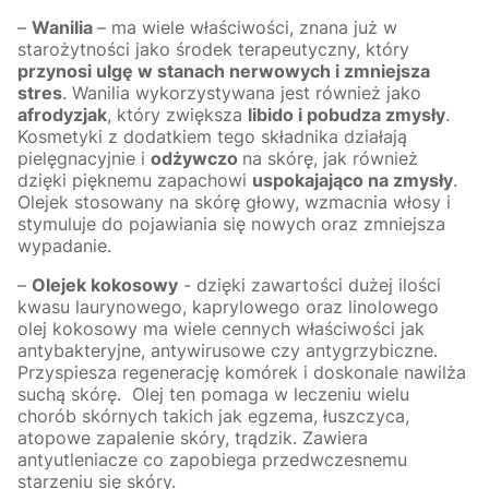
–
Wanilia
– ma wiele właściwości, znana już w
starożytności jako środek terapeutyczny, który
przynosi ulgę w stanach nerwowych i zmniejsza
stres
. Wanilia wykorzystywana jest również jako
afrodyzjak
, który zwiększa
libido i pobudza zmysły
.
Kosmetyki z dodatkiem tego składnika działają
pielęgnacyjnie i
odżywczo
na skórę, jak również
dzięki pięknemu zapachowi
uspokajająco na zmysły
.
Olejek stosowany na skórę głowy, wzmacnia włosy i
stymuluje do pojawiania się nowych oraz zmniejsza
wypadanie.
–
Olejek kokosowy
- dzięki zawartości dużej ilości
kwasu laurynowego, kaprylowego oraz linolowego
olej kokosowy ma wiele cennych właściwości jak
antybakteryjne, antywirusowe czy antygrzybiczne.
Przyspiesza regenerację komórek i doskonale nawilża
suchą skórę. Olej ten pomaga w leczeniu wielu
chorób skórnych takich jak egzema, łuszczyca,
atopowe zapalenie skóry, trądzik. Zawiera
antyutleniacze co zapobiega przedwczesnemu
starzeniu się skóry.