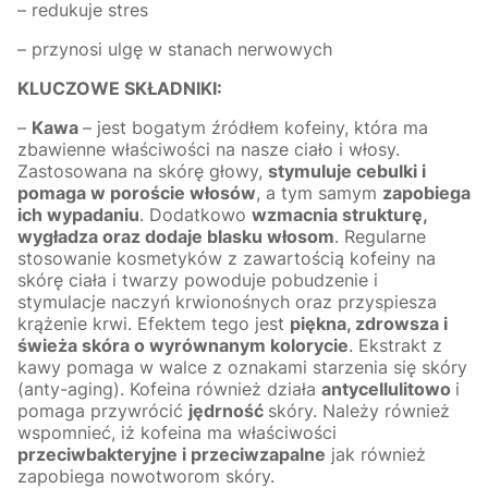
– redukuje stres
– przynosi ulgę w stanach nerwowych
KLUCZOWE SKŁADNIKI:
–
Kawa
– jest bogatym źródłem kofeiny, która ma
zbawienne właściwości na nasze ciało i włosy.
Zastosowana na skórę głowy,
stymuluje cebulki i
pomaga w poroście włosów
, a tym samym
zapobiega
ich wypadaniu
. Dodatkowo
wzmacnia strukturę,
wygładza oraz dodaje blasku włosom
. Regularne
stosowanie kosmetyków z zawartością kofeiny na
skórę ciała i twarzy powoduje pobudzenie i
stymulacje naczyń krwionośnych oraz przyspiesza
krążenie krwi. Efektem tego jest
piękna, zdrowsza i
świeża skóra o wyrównanym kolorycie
. Ekstrakt z
kawy pomaga w walce z oznakami starzenia się skóry
(anty-aging). Kofeina również działa
antycellulitowo
i
pomaga przywrócić
jędrność
skóry. Należy również
wspomnieć, iż kofeina ma właściwości
przeciwbakteryjne i przeciwzapalne
jak również
zapobiega nowotworom skóry.