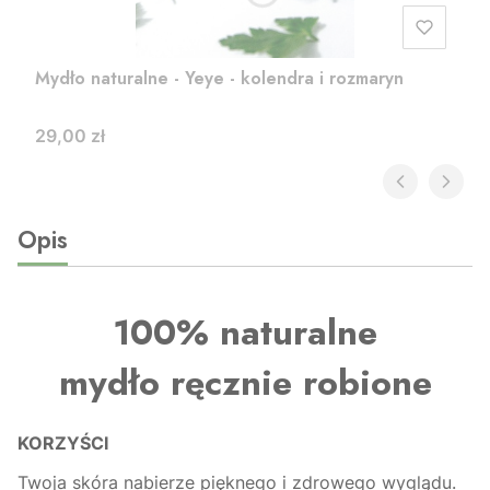
Mydło naturalne - Yeye - kolendra i rozmaryn
Cena
29,00 zł
Opis
100% naturalne
mydło ręcznie robione
KORZYŚCI
Twoja skóra nabierze pięknego i zdrowego wyglądu.