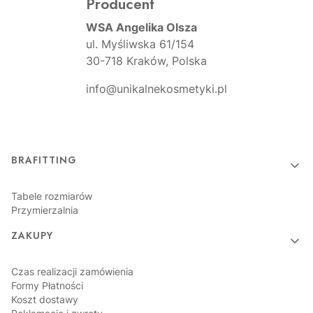
Producent
WSA Angelika Olsza
ul. Myśliwska 61/154
30-718 Kraków, Polska
info@unikalnekosmetyki.pl
Linki w stopce
BRAFITTING
Tabele rozmiarów
Przymierzalnia
ZAKUPY
Czas realizacji zamówienia
Formy Płatności
Koszt dostawy