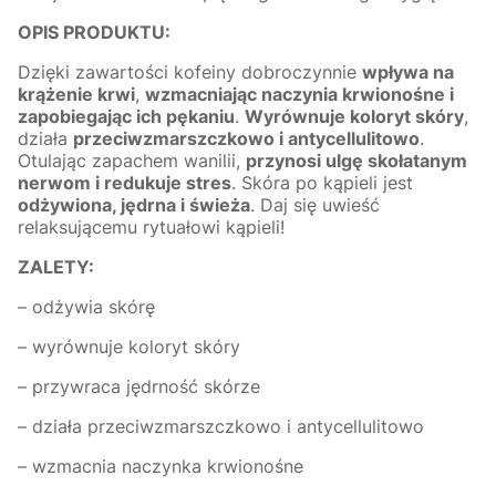
OPIS PRODUKTU:
Dzięki zawartości kofeiny dobroczynnie
wpływa na
krążenie krwi
,
wzmacniając naczynia krwionośne i
zapobiegając ich pękaniu
.
Wyrównuje koloryt skóry
,
działa
przeciwzmarszczkowo i antycellulitowo
.
Otulając zapachem wanilii,
przynosi ulgę skołatanym
nerwom i redukuje stres
. Skóra po kąpieli jest
odżywiona, jędrna i świeża
. Daj się uwieść
relaksującemu rytuałowi kąpieli!
ZALETY:
– odżywia skórę
– wyrównuje koloryt skóry
– przywraca jędrność skórze
– działa przeciwzmarszczkowo i antycellulitowo
– wzmacnia naczynka krwionośne