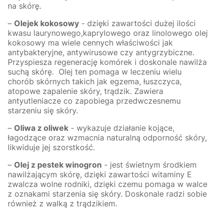
na skórę.
–
Olejek kokosowy
- dzięki zawartości dużej ilości
kwasu laurynowego,kaprylowego oraz linolowego olej
kokosowy ma wiele cennych właściwości jak
antybakteryjne, antywirusowe czy antygrzybiczne.
Przyspiesza regenerację komórek i doskonale nawilża
suchą skórę. Olej ten pomaga w leczeniu wielu
chorób skórnych takich jak egzema, łuszczyca,
atopowe zapalenie skóry, trądzik. Zawiera
antyutleniacze co zapobiega przedwczesnemu
starzeniu się skóry.
–
Oliwa z oliwek
- wykazuje działanie kojące,
łagodzące oraz wzmacnia naturalną odporność skóry,
likwiduje jej szorstkość.
–
Olej z pestek winogron
- jest świetnym środkiem
nawilżającym skórę, dzięki zawartości witaminy E
zwalcza wolne rodniki, dzięki czemu pomaga w walce
z oznakami starzenia się skóry. Doskonale radzi sobie
również z walką z trądzikiem.