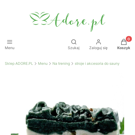
Produkt
Otwórz wyszukiwarkę
Menu
Szukaj
Zaloguj się
Koszyk
Sklep ADORE.PL
Menu
Na trening
stroje i akcesoria do sauny