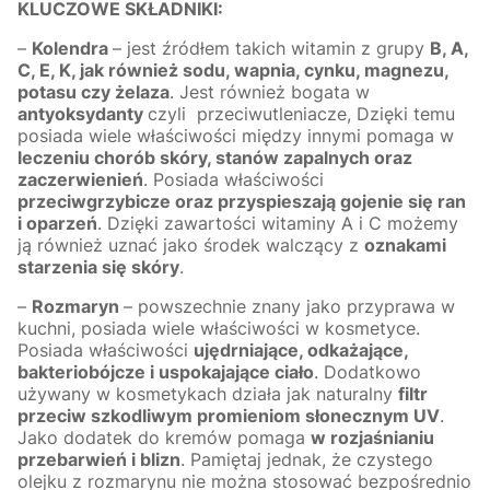
KLUCZOWE SKŁADNIKI:
–
Kolendra
– jest źródłem takich witamin z grupy
B, A,
C, E, K, jak również sodu, wapnia, cynku, magnezu,
potasu czy żelaza
. Jest również bogata w
antyoksydanty
czyli przeciwutleniacze, Dzięki temu
posiada wiele właściwości między innymi pomaga w
leczeniu chorób skóry, stanów zapalnych oraz
zaczerwienień
. Posiada właściwości
przeciwgrzybicze oraz przyspieszają gojenie się ran
i oparzeń
. Dzięki zawartości witaminy A i C możemy
ją również uznać jako środek walczący z
oznakami
starzenia się skóry
.
–
Rozmaryn
– powszechnie znany jako przyprawa w
kuchni, posiada wiele właściwości w kosmetyce.
Posiada właściwości
ujędrniające, odkażające,
bakteriobójcze i uspokajające ciało
. Dodatkowo
używany w kosmetykach działa jak naturalny
filtr
przeciw szkodliwym promieniom słonecznym UV
.
Jako dodatek do kremów pomaga
w rozjaśnianiu
przebarwień i blizn
. Pamiętaj jednak, że czystego
olejku z rozmarynu nie można stosować bezpośrednio