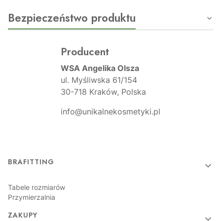
Bezpieczeństwo produktu
Producent
WSA Angelika Olsza
ul. Myśliwska 61/154
30-718 Kraków, Polska
info@unikalnekosmetyki.pl
Linki w stopce
BRAFITTING
Tabele rozmiarów
Przymierzalnia
ZAKUPY